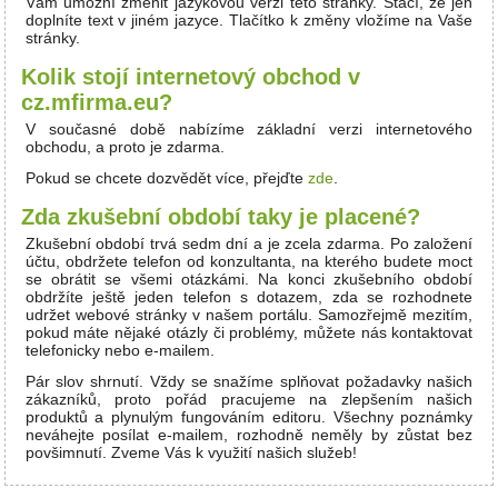
Vám umožní změnit jazykovou verzi této stránky. Stačí, že jen
doplníte text v jiném jazyce. Tlačítko k změny vložíme na Vaše
stránky.
Kolik stojí internetový obchod v
cz.mfirma.eu?
V současné době nabízíme základní verzi internetového
obchodu, a proto je zdarma.
Pokud se chcete dozvědět více, přejďte
zde
.
Zda zkušební období taky je placené?
Zkušební období trvá sedm dní a je zcela zdarma. Po založení
účtu, obdržete telefon od konzultanta, na kterého budete moct
se obrátit se všemi otázkámi. Na konci zkušebního období
obdržíte ještě jeden telefon s dotazem, zda se rozhodnete
udržet webové stránky v našem portálu. Samozřejmě mezitím,
pokud máte nějaké otázly či problémy, můžete nás kontaktovat
telefonicky nebo e-mailem.
Pár slov shrnutí. Vždy se snažíme splňovat požadavky našich
zákazníků, proto pořád pracujeme na zlepšením našich
produktů a plynulým fungováním editoru. Všechny poznámky
neváhejte posílat e-mailem, rozhodně neměly by zůstat bez
povšimnutí. Zveme Vás k využití našich služeb!