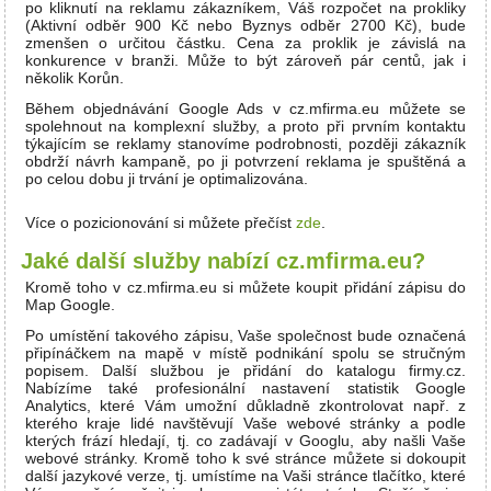
po kliknutí na reklamu zákazníkem, Váš rozpočet na prokliky
(Aktivní odběr 900 Kč nebo Byznys odběr 2700 Kč), bude
zmenšen o určitou částku. Cena za proklik je závislá na
konkurence v branži. Může to být zároveň pár centů, jak i
několik Korůn.
Během objednávání Google Ads v cz.mfirma.eu můžete se
spolehnout na komplexní služby, a proto při prvním kontaktu
týkajícím se reklamy stanovíme podrobnosti, později zákazník
obdrží návrh kampaně, po ji potvrzení reklama je spuštěná a
po celou dobu ji trvání je optimalizována.
Více o pozicionování si můžete přečíst
zde
.
Jaké další služby nabízí cz.mfirma.eu?
Kromě toho v cz.mfirma.eu si můžete koupit přidání zápisu do
Map Google.
Po umístění takového zápisu, Vaše společnost bude označená
připínáčkem na mapě v místě podnikání spolu se stručným
popisem. Další službou je přidání do katalogu firmy.cz.
Nabízíme také profesionální nastavení statistik Google
Analytics, které Vám umožní důkladně zkontrolovat např. z
kterého kraje lidé navštěvují Vaše webové stránky a podle
kterých frází hledají, tj. co zadávají v Googlu, aby našli Vaše
webové stránky. Kromě toho k své stránce můžete si dokoupit
další jazykové verze, tj. umístíme na Vaši stránce tlačítko, které