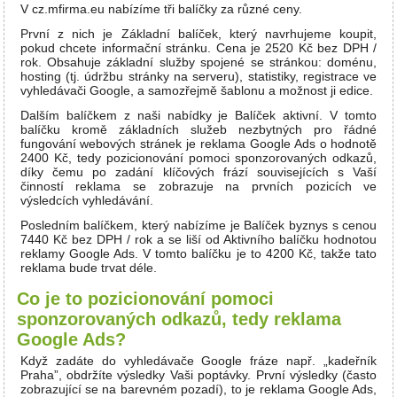
V cz.mfirma.eu nabízíme tři balíčky za různé ceny.
První z nich je Základní balíček, který navrhujeme koupit,
pokud chcete informační stránku. Cena je 2520 Kč bez DPH /
rok. Obsahuje základní služby spojené se stránkou: doménu,
hosting (tj. údržbu stránky na serveru), statistiky, registrace ve
vyhledávači Google, a samozřejmě šablonu a možnost ji edice.
Dalším balíčkem z naši nabídky je Balíček aktivní. V tomto
balíčku kromě základních služeb nezbytných pro řádné
fungování webových stránek je reklama Google Ads o hodnotě
2400 Kč, tedy pozicionování pomoci sponzorovaných odkazů,
díky čemu po zadání klíčových frází souvisejících s Vaší
činností reklama se zobrazuje na prvních pozicích ve
výsledcích vyhledávání.
Posledním balíčkem, který nabízíme je Balíček byznys s cenou
7440 Kč bez DPH / rok a se liší od Aktivního balíčku hodnotou
reklamy Google Ads. V tomto balíčku je to 4200 Kč, takže tato
reklama bude trvat déle.
Co je to pozicionování pomoci
sponzorovaných odkazů, tedy reklama
Google Ads?
Když zadáte do vyhledávače Google fráze např. „kadeřník
Praha”, obdržíte výsledky Vaši poptávky. První výsledky (často
zobrazující se na barevném pozadí), to je reklama Google Ads,