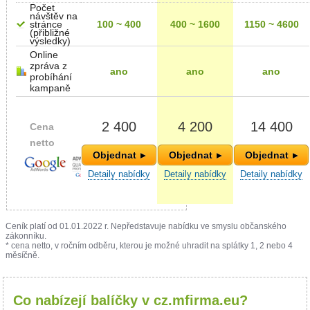
Počet
návštěv na
stránce
100 ~ 400
400 ~ 1600
1150 ~ 4600
(přibližné
výsledky)
Online
zpráva z
ano
ano
ano
probíhání
kampaně
2 400
4 200
14 400
Cena
netto
Objednat
Objednat
Objednat
Detaily nabídky
Detaily nabídky
Detaily nabídky
Ceník platí od 01.01.2022 r. Nepředstavuje nabídku ve smyslu občanského
zákonníku.
* cena netto, v ročním odběru, kterou je možné uhradit na splátky 1, 2 nebo 4
měsíčně.
Co nabízejí balíčky v cz.mfirma.eu?