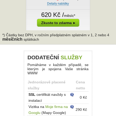
Detaily nabídky
620 Kč /
měsíc*
Zkuste to zdarma
*) Částky bez DPH, v ročním předplatném splatném v 1, 2 nebo 4
měsíčních
splátkách
DODATEČNÍ
SLUŽBY
Pomáháme v každém případě, se
kterým je spojena Vaše stránka
WWW
Jednorázově placené
Cena
služby
netto
SSL
certifikát navždy s
0 Kč
instalací
Vizitka na
Moje firma na
290 Kč
Googlu
(Mapy Google)