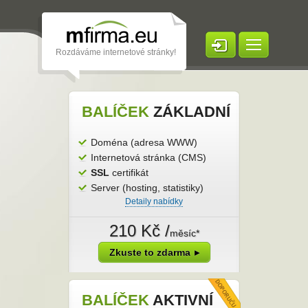
Rozdáváme internetové stránky!
Vytvořit stránku
BALÍČEK
ZÁKLADNÍ
Domény
Doména (adresa WWW)
Reklama na Google
Internetová stránka (CMS)
SSL
certifikát
Ceník
Server (hosting, statistiky)
Detaily nabídky
Internetový obchod
210 Kč /
Stránky klientů
měsíc*
Zkuste to zdarma
Příručky
Nápověda
BALÍČEK
AKTIVNÍ