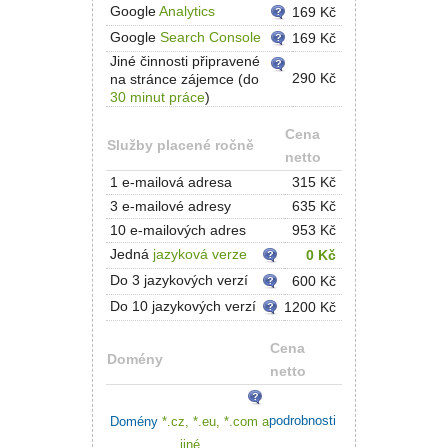
Google
Analytics
169 Kč
Google
Search Console
169 Kč
Jiné činnosti připravené
290 Kč
na stránce zájemce (do
30 minut práce
)
Cena
Služby placené ročně
netto
1 e-mailová adresa
315 Kč
3 e-mailové adresy
635 Kč
10 e-mailových adres
953 Kč
Jedná
jazyková verze
0 Kč
Do 3 jazykových verzí
600 Kč
Do 10 jazykových verzí
1200 Kč
Cena
Domény
netto
podrobnosti
Domény
*.cz, *.eu, *.com a
jiné